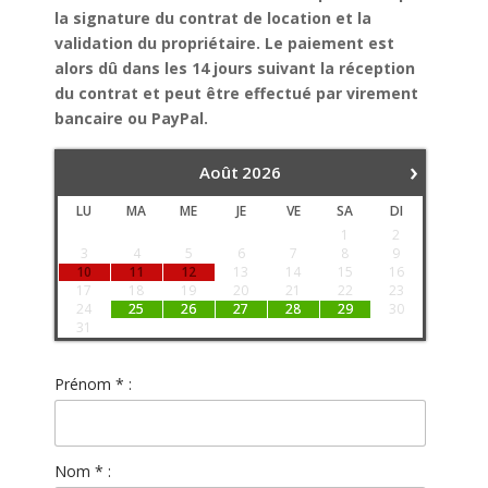
la signature du contrat de location et la
validation du propriétaire. Le paiement est
alors dû dans les 14 jours suivant la réception
du contrat et peut être effectué par virement
bancaire ou PayPal.
›
Août
2026
LU
MA
ME
JE
VE
SA
DI
1
2
3
4
5
6
7
8
9
10
11
12
13
14
15
16
17
18
19
20
21
22
23
24
25
26
27
28
29
30
31
Prénom * :
Nom * :