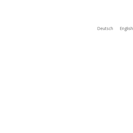
Deutsch
English
Reserver
Deutsch
English