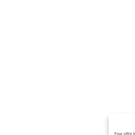
re
Chambres
Équipement
Galeries
Plans
Expériences
Politique de confidentialité
Règlement intérieur et accessibilité
Pour offrir 