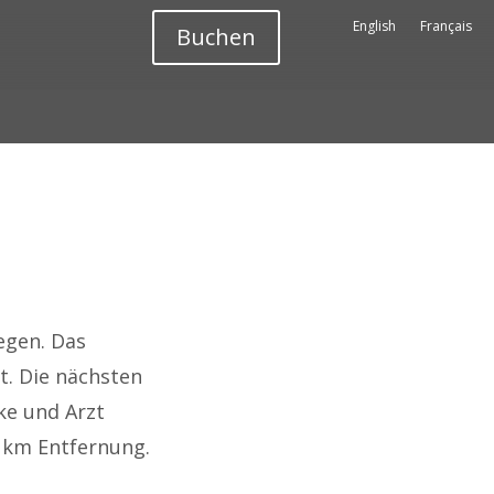
English
English
Français
Français
Buchen
Buchen
egen
. Das
t. Die nächsten
ke und Arzt
0 km Entfernung.